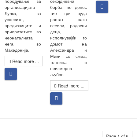
породување, за
секојдневна
организацијата
борба, но денес
Лулка, за
тие три чуда
успесите,
растат како
предизвиците и
весели, радосни
приоритетите во
деца,
неонаталната
исполнувајќи го
нега во
домот на
Македонија.
Александра и
Мики со смеа,
Read more ...
топлина и
неизмерна
љубов.
Read more ...
Page 1 of 6