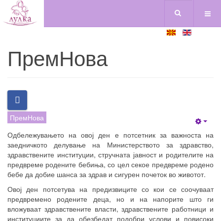
ПремНова
ПремНова
Empt
Одбележувањето на овој ден е потсетник за важноста на
заедничкото делување на Министерството за здравство,
здравствените институции, стручната јавност и родителите на
предвреме родените бебиња, со цел секое предвреме родено
бебе да добие шанса за здрав и сигурен почеток во животот.
Овој ден потсетува на предизвиците со кои се соочуваат
предвремено родените деца, но и на напорите што ги
вложуваат здравствените власти, здравствените работници и
институциите за да обезбедат подобри услови и повисоки