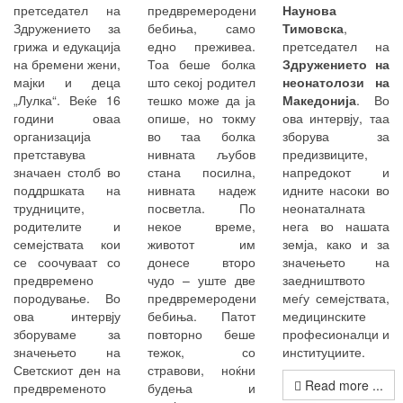
претседател на
предвремеродени
Наунова
Здружението за
бебиња, само
Тимовска
,
грижа и едукација
едно преживеа.
претседател на
на бремени жени,
Тоа беше болка
Здружението на
мајки и деца
што секој родител
неонатолози на
„Лулка“. Веќе 16
тешко може да ја
Македонија
. Во
години оваа
опише, но токму
ова интервју, таа
организација
во таа болка
зборува за
претставува
нивната љубов
предизвиците,
значаен столб во
стана посилна,
напредокот и
поддршката на
нивната надеж
идните насоки во
трудниците,
посветла. По
неонаталната
родителите и
некое време,
нега во нашата
семејствата кои
животот им
земја, како и за
се соочуваат со
донесе второ
значењето на
предвремено
чудо – уште две
заедништвото
породување. Во
предвремеродени
меѓу семејствата,
ова интервју
бебиња. Патот
медицинските
зборуваме за
повторно беше
професионалци и
значењето на
тежок, со
институциите.
Светскиот ден на
стравови, ноќни
Read more ...
предвременото
будења и