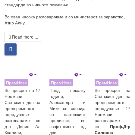
стандарди во нивното лекување.
Во оваа насока разговаравме и со министерот за здравство,
Азир Алиу.
Read more ...
Empty
Empty
Empt
ПремНова
ПремНова
ПремНова
Во пресрет на 17
Пред неколку
Во пресрет на
Ноември –
години,
Светскиот ден на
Светскиот ден на
Александра и
предвременото
предвременото
Мики се соочија
породување – 17
породување –
со најтешкиот
Ноември,
разговараме со
предизвик во
разговараме
д-р Денис Ал
својот живот – од
со
Проф.Д-р
Кхалили,
две
Силвана