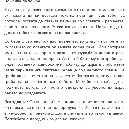
Лежечка положба
За да доите додека лежите, замолете го партнерот или оној кој
ви помага да ви постави неколку перници зад грбот за
потпора. Можете да ставите перница под главата и рамената,
и исто така, една помеѓу свитканите колена. Целта е да го
држите грбот и колковите во права линија.
Со бебето свртено кон вас, повлечето го близу и потпрете му
го главчето со дланката од вашата долна рака. Или потпрете
му го главчето со горната рака, поставувајќи ја долната рака
под глава, за да не ви пречи. Ако на бебето му е потребно да
биде поставено повисоко или поблизу до дојката , поставете
мала перничка или свиткано ќебенце под неговото главче. Не
треба да се протега за да ја досегне брадавката, ниту пак вие
треба да се веднете кон бебето. Можеби ќе треба да ја
подигнете дојката со прстите одоздола за удобно да дојде
бебето до брадавката.
Погодна за:
Оваа положба е погодна за оние кои опоравуваат
од царски рез или од тешко породување. Исправеното седење
е неудобно, а понекогаш доите легнати и во текот на денот.
Положбата е погодна и за доење навечер.