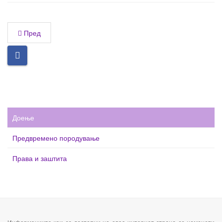
Пред
Доење
Предвремено породување
Права и заштита