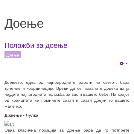
Доење
Положби за доење
Доење
Emp
Доењето, една од најприродните работи на светот, бара
трпение и координација. Вреди да се помачите додека да ја
најдете најпогодната положба за вас и вашето бебе. На крајот
од краиштата ќе поминете саати и саати доејќи го вашето
малечко.
Држење - Лулка
Оваа класична позиција за доење бара да го потпрете