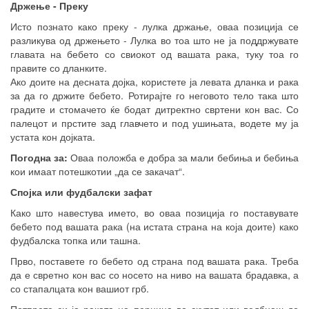
Држење - Преку
Исто познато како преку - лулка држање, оваа позиција се
разликува од држењето - Лулка во тоа што не ја поддржувате
главата на бебето со свиокот од вашата рака, туку тоа го
правите со дланките.
Ако доите на десната дојка, користете ја левата дланка и рака
за да го држите бебето. Ротирајте го неговото тело така што
градите и стомачето ќе бодат дитректно свртени кон вас. Со
палецот и прстите зад главчето и под ушињата, водете му ја
устата кон дојката.
Погодна за:
Оваа положба е добра за мали бебиња и бебиња
кои имаат потешкотии „да се закачат“.
Спојка или фудбалски зафат
Како што навестува името, во оваа позиција го поставувате
бебето под вашата рака (на истата страна на која доите) како
фудбалска топка или ташна.
Прво, поставете го бебето од страна под вашата рака. Треба
да е свретно кон вас со носето на ниво на вашата брадавка, а
со стапалцата кон вашиот грб.
Потпрете си ја раката на перница во скутот или ведбнаш до