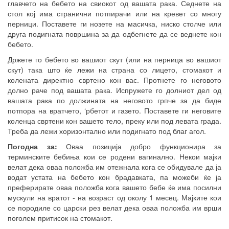
главчето на бебето на свиокот од вашата рака. Седнете на
стол кој има странични потпирачи или на кревет со многу
перници. Поставете ги нозете на масичка, ниско столче или
друга подигната површина за да одбегнете да се веднете кон
бебето.
Држете го бебето во вашиот скут (или на перница во вашиот
скут) така што ќе лежи на страна со лицето, стомакот и
колената директно свртено кон вас. Протнете го неговото
долно раче под вашата рака. Испружете го долниот дел од
вашата рака по должината на неговото грпче за да биде
потпора на вратчето, ‘рбетот и газето. Поставете ги неговите
коленца свртени кон вашето тело, преку или под левата града.
Треба да лежи хоризонтално или подигнато под благ агол.
Погодна за:
Оваа позиција добро функционира за
терминските бебиња кои се родени вагинално. Некои мајки
велат дека оваа положба им отежнала кога се обидувале да ја
водат устата на бебето кон брадавката, па можеби ќе ја
преферирате оваа положба кога вашето бебе ќе има посилни
мускули на вратот - на возраст од околу 1 месец. Мајките кои
се породиле со царски рез велат дека оваа положба им врши
поголем притисок на стомакот.