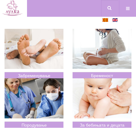
Забременување
Бременост
Породување
За бебињата и децата