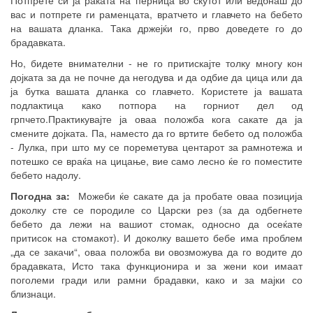
вас и потпрете ги раменцата, вратчето и главчето на бебето
на вашата дланка. Така држејќи го, прво доведете го до
брадавката.
Но, бидете внимателни - не го притискајте толку многу кон
дојката за да не почне да негодува и да одбие да цица или да
ја бутка вашата дланка со главчето. Користете ја вашата
подлактица како потпора на горниот дел од
грпчето.Практикувајте ја оваа положба кога сакате да ја
смените дојката. Па, наместо да го вртите бебето од положба
- Лулка, при што му се пореметува центарот за рамнотежа и
потешко се враќа на цицање, вие само лесно ќе го поместите
бебето надолу.
Погодна за:
Можеби ќе сакате да ја пробате оваа позиција
доколку сте се породиле со Царски рез (за да одбегнете
бебето да лежи на вашиот стомак, односно да осеќате
притисок на стомакот). И доколку вашето бебе има проблем
„да се закачи“, оваа положба ви овозможува да го водите до
брадавката, Исто така функционира и за жени кои имаат
поголеми гради или рамни брадавки, како и за мајки со
близнаци.