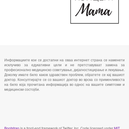
Информациите кои се достапни на оваа
интернет страна
се наменети
исклучиво за едукативни цели и не претставуваат замена за
професионално медицинско советување, дијагностицирање и лекување.
Доколку имате било каков здравствен проблем, обратете се кај вашиот
доктор. Консултирајте се со вашиот доктор во врска со применливоста
на било која прочитана информација во однос на вашите симптоми и
медицински состојби.
Bootstrap
is a front-end framework of Twitter, Inc. Code licensed under
MIT