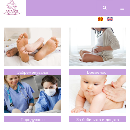
Забременување
Бременост
Породување
За бебињата и децата