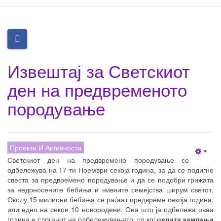
Извештај за Светскиот
ден на предвременото
породување
Проекти И Активности
Empt
Светскиот ден на предвремено породување се
одбележува на 17-ти Ноември секоја година, за да се подигне
свеста за предвремено породување и да се подобри грижата
за недоносените бебиња и нивните семејства ширум светот.
Околу 15 милиони бебиња се раѓаат предвреме секоја година,
или едно на секои 10 новородени. Она што ја одбележа оваа
година е слоганот на одбележувањето, со кој
целата кампања