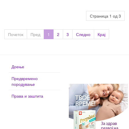
Страница 1 од 3
Почеток
Пред
1
2
3
Следно
Крај
Доење
Предвремено
породување
Права и заштита