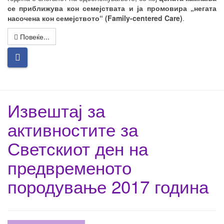
се приближува кон семејствата и ја промовира „негата
насочена кон семејството“ (Family-centered Care)
.
Повеќе...
Извештај за
активностите за
Светскиот ден на
предвременото
породување 2017 година