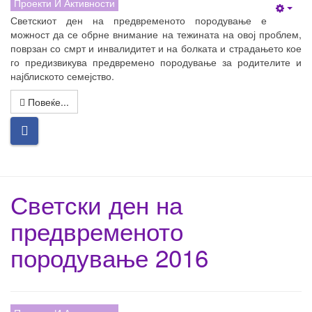
Проекти И Активности
Empt
Светскиот ден на предвременото породување е
можност да се обрне внимание на тежината на овој проблем,
поврзан со смрт и инвалидитет и на болката и страдањето кое
го предизвикува предвремено породување за родителите и
најблиското семејство.
Повеќе...
Светски ден на
предвременото
породување 2016