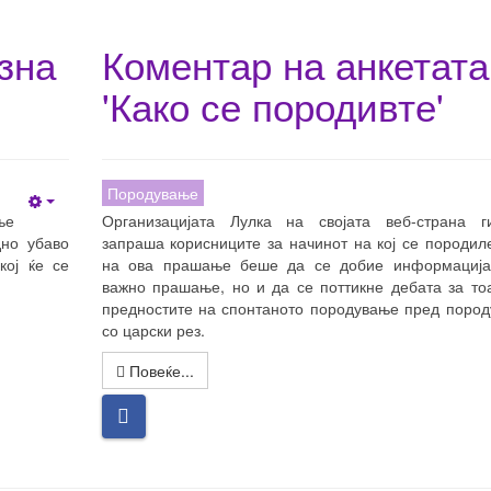
зна
Коментар на анкетата
'Како се породивте'
Породување
Empty
ње
Организацијата Лулка на својата веб-страна г
дно убаво
запраша корисниците за начинот на кој се породил
кој ќе се
на ова прашање беше да се добие информација
важно прашање, но и да се поттикне дебата за то
предностите на спонтаното породување пред поро
со царски рез.
Повеќе...