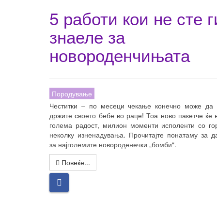
5 работи кои не сте г
знаеле за
новороденчињата
Породување
Честитки – по месеци чекање конечно може да 
држите своето бебе во раце! Тоа ново пакетче ќе 
голема радост, милион моменти исполенти со го
неколку изненадувања. Прочитајте понатаму за
д
за најголемите новороденечки „бомби“.
Повеќе...