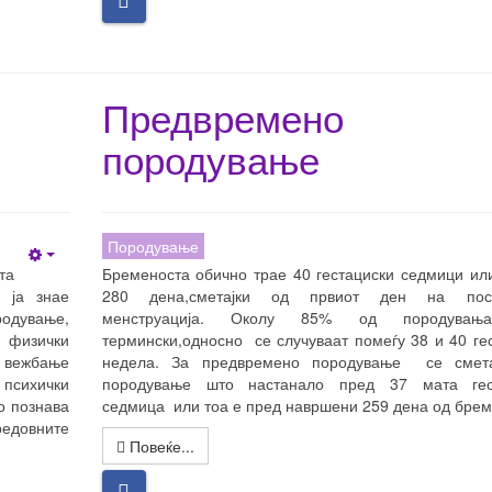
Предвремено
породување
Породување
Empty
та
Бре
меноста обично трае 40 гестациски седмици ил
 ја знае
280 дена,сметајки од првиот ден на посл
родување,
менструација. Околу 85% од породувањ
 физички
термински,односно се случуваат помеѓу 38 и 40 ге
 вежбање
недела. За предвремено породување се смет
психички
породување што настанало пред 37 мата гес
о познава
седмица или тоа е пред навршени 259 дена од брем
 редовните
Повеќе...