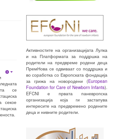
Активностите на организацијата Лулка
и на Платформата за поддршка на
родители на предвреме родени деца
ПремНова се одвиваат со поддршка и
во соработка со Европската фондација
Empty
и
за грижа на новородени (
European
едната
Foundation for Care of Newborn Infants
).
ата се
EFCNI е првата паневропска
стациска
организација која ги застапува
а секое
интересите на предвремено родените
тациска
деца и нивните родители.
еноста.