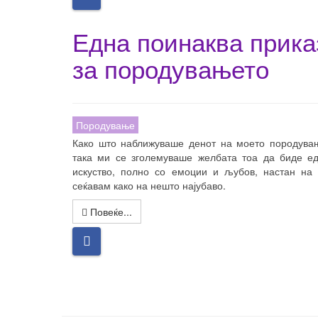
Една поинаква прика
за породувањето
Породување
Како што наближуваше денот на моето породува
така ми се зголемуваше желбата тоа да биде е
искуство, полно со емоции и љубов, настан на 
сеќавам како на нешто најубаво.
Повеќе...