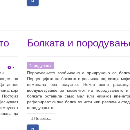
то
Болката и породувањ
Породување
Empty
ен
Породувањето вообичаено е придружено со болка
роцес на
Перцепцијата на болката е различна кај секоја мајка
До денес
поминала ова искуство. Некои жени раскажу
ина, која
воодушевување за моментот на породувањето и 
 Постојат
болката оставила само мал или никаков впечаток
аснуваат
реферираат силна болка во исти или различни ста
 импулсот
породувањето.
решава да
Повеќе...