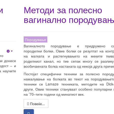
и
Методи за полесно
вагинално породува
Породување
Вагиналното породување е придружено с
породилни болки. Овие болки се резултат на конт
Empty
го
на матката и растегнувањето на меките ткив
ви донесе
родилниот канал, но тие сепак многу се разлику
рдост – и
вообичаената болка настаната од некоја друга причи
а научите
Постојат специфични техники за полесно пород
намалување на болката во текот на породувањето
техники се Lamaze техниката, методите на Dick
други. Овие техники стануваат особено популарни 
на ’70–тите години од минатиот век.
Повеќе...