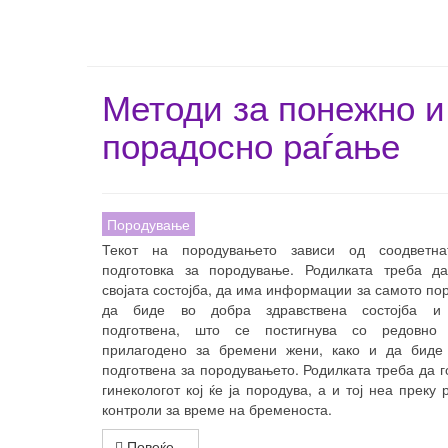
Методи за понежно и
порадосно раѓање
Породување
Текот на породувањето зависи од соодветна
подготовка за породување. Родилката треба да
својата состојба, да има информации за самото по
да биде во добра здравствена состојба и
подготвена, што се постигнува со редовно
прилагодено за бремени жени, како и да биде 
подготвена за породувањето. Родилката треба да г
гинекологот кој ќе ја породува, а и тој неа преку
контроли за време на бременоста.
Повеќе...