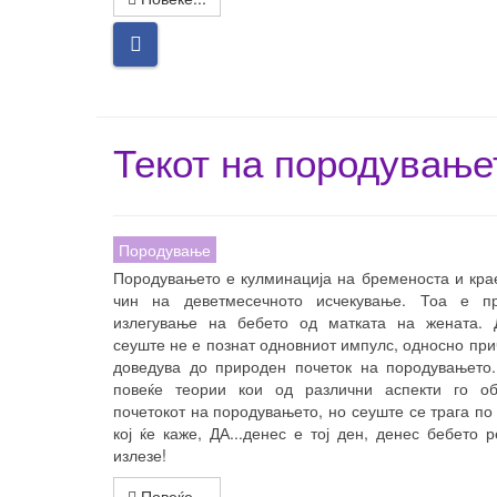
Текот на породување
Породување
Породувањето е кулминација на бременоста и кра
чин на деветмесечното исчекување. Тоа е п
излегување на бебето од матката на жената. 
сеуште не е познат одновниот импулс, односно прич
доведува до природен почеток на породувањето.
повеќе теории кои од различни аспекти го обј
почетокот на породувањето, но сеуште се трага по
кој ќе каже, ДА...денес е тој ден, денес бебето 
излезе!
Повеќе...