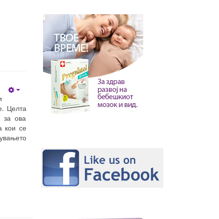
Empty
и
е. Целта
 за ова
а кои се
дувањето