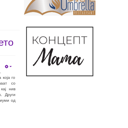
ето
Empty
.
 која го
ваат со
кај нив
. Други
диуми од