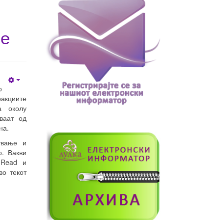
ње
Empty
о
ракциите
а околу
ваат од
на.
ување и
. Вакви
-Read и
во текот